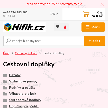
cena dopravy od 75 Kč pro tento měsíc
0
ks
+420 774 983 983
CZK
za
0 Kč
9-16 Hod
Menu
Hledat
Úvod
Camping, outdoor
Cestovní doplňky
Cestovní doplňky
Batohy
Vzduchové pumpy
Ručníky a osušky
Výbava pro piknik
Outdoorové hodinky
Doplňky pro přežití