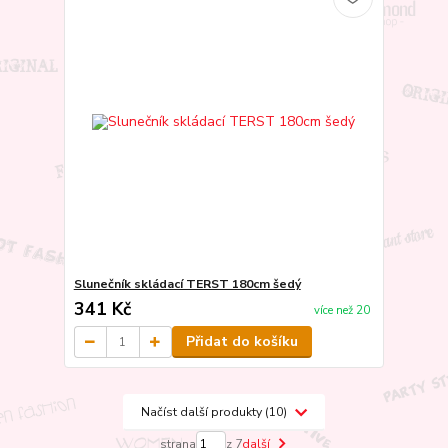
Slunečník skládací TERST 180cm šedý
341 Kč
více než 20
Přidat do košíku
Načíst další produkty (10)
strana
z 7
další