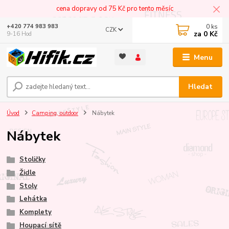
cena dopravy od 75 Kč pro tento měsíc
0
ks
+420 774 983 983
CZK
za
0 Kč
9-16 Hod
Menu
Hledat
Úvod
Camping, outdoor
Nábytek
Nábytek
Stoličky
Židle
Stoly
Lehátka
Komplety
Houpací sítě