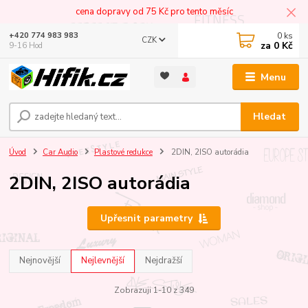
cena dopravy od 75 Kč pro tento měsíc
0
ks
+420 774 983 983
CZK
za
0 Kč
9-16 Hod
Menu
Hledat
Úvod
Car Audio
Plastové redukce
2DIN, 2ISO autorádia
2DIN, 2ISO autorádia
Upřesnit parametry
Nejnovější
Nejlevnější
Nejdražší
Zobrazuji 1-10 z 349