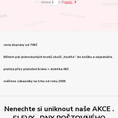
strana
z 35
další
cena dopravy od 70Kč
Během pár jednoduchých kroků zboží „hodíte“ do košíku a objednáte.
platba přez platební bránu = dobírka 0Kč
ověřeno zákazníky na trhu od roku 2005
Nenechte si uniknout naše AKCE .
SLEVY , DNY POŠTOVNÉHO