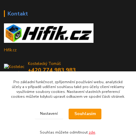
Kontakt
Hifík.cz
Kostelecký Tomáš
+420 774 983 983
9-16 Hod
Pro základní funkčnost, zpříjemnění používání webu, analytické
účely a v případě udělení souhlasu také pro účely cílení reklamy
info@hifik.cz
využíváme soubory cookies. Nastavení vlastních preferencí
cookies můžete kdykoli upravit odkazem ve spodní části stránek.
Souhlasím
Nastavení
Copyright © Hifík.cz
Souhlas můžete odmítnout
zde
.