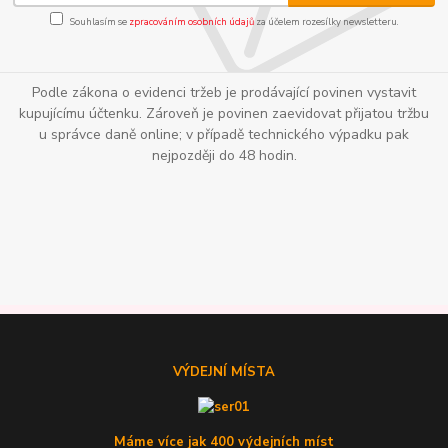
Souhlasím se
zpracováním osobních údajů
za účelem rozesílky newsletteru.
Podle zákona o evidenci tržeb je prodávající povinen vystavit
kupujícímu účtenku. Zároveň je povinen zaevidovat přijatou tržbu
u správce daně online; v případě technického výpadku pak
nejpozději do 48 hodin.
VÝDEJNÍ MÍSTA
Máme více jak 400 výdejních míst