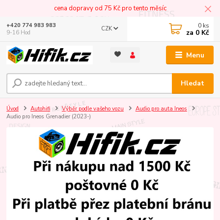
cena dopravy od 75 Kč pro tento měsíc
0
ks
+420 774 983 983
CZK
za
0 Kč
9-16 Hod
Menu
Hledat
Úvod
Autohifi
Výběr podle vašeho vozu
Audio pro auta Ineos
Audio pro Ineos Grenadier (2023-)