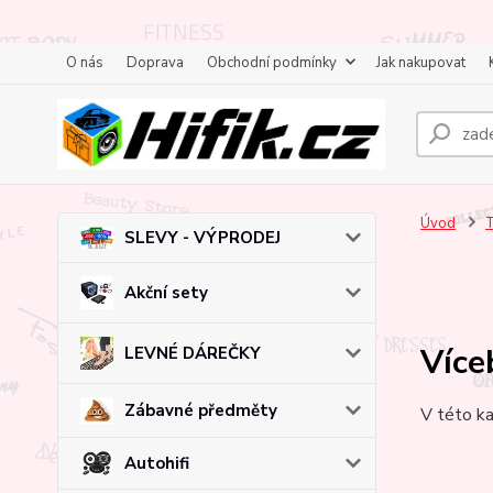
O nás
Doprava
Obchodní podmínky
Jak nakupovat
Úvod
T
SLEVY - VÝPRODEJ
Akční sety
Více
LEVNÉ DÁREČKY
Zábavné předměty
V této ka
Autohifi