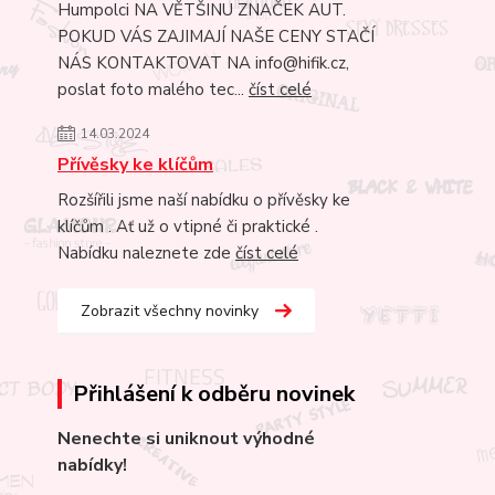
Humpolci NA VĚTŠINU ZNAČEK AUT.
POKUD VÁS ZAJIMAJÍ NAŠE CENY STAČÍ
NÁS KONTAKTOVAT NA info@hifik.cz,
poslat foto malého tec...
číst celé
14.03.2024
Přívěsky ke klíčům
Rozšířili jsme naší nabídku o přívěsky ke
klíčům . Ať už o vtipné či praktické .
Nabídku naleznete zde
číst celé
Zobrazit všechny novinky
Přihlášení k odběru novinek
Nenechte si uniknout výhodné
nabídky!