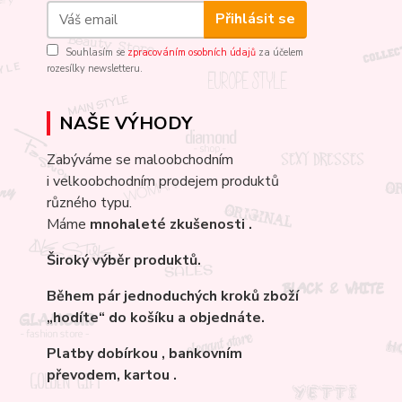
Přihlásit se
Souhlasím se
zpracováním osobních údajů
za účelem
rozesílky newsletteru.
NAŠE VÝHODY
Zabýváme se maloobchodním
i velkoobchodním prodejem produktů
různého typu.
Máme
mnohaleté
zkušenosti .
Široký výběr produktů.
Během pár jednoduchých kroků zboží
„hodíte“ do košíku a objednáte.
Platby dobírkou , bankovním
převodem, kartou .