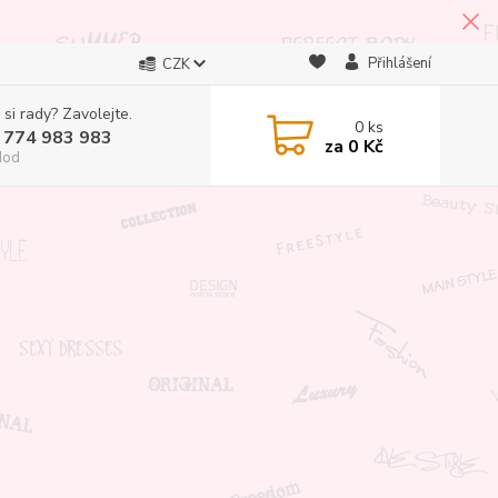
Přihlášení
CZK
 si rady? Zavolejte.
0
ks
 774 983 983
za
0 Kč
Hod