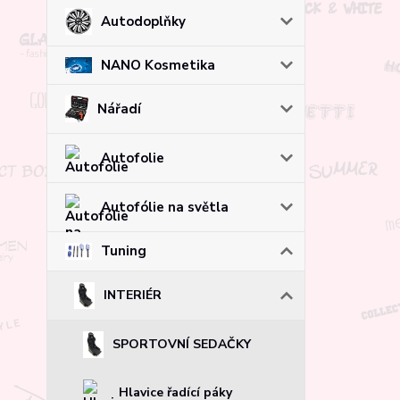
Autodoplňky
NANO Kosmetika
Nářadí
Autofolie
Autofólie na světla
Tuning
INTERIÉR
SPORTOVNÍ SEDAČKY
Hlavice řadící páky