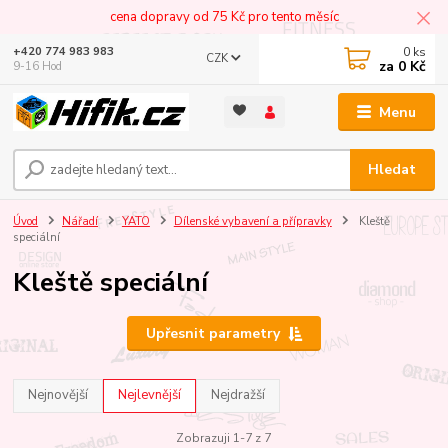
cena dopravy od 75 Kč pro tento měsíc
0
ks
+420 774 983 983
CZK
za
0 Kč
9-16 Hod
Menu
Hledat
Úvod
Nářadí
YATO
Dílenské vybavení a přípravky
Kleště
speciální
Kleště speciální
Upřesnit parametry
Nejnovější
Nejlevnější
Nejdražší
Zobrazuji 1-7 z 7