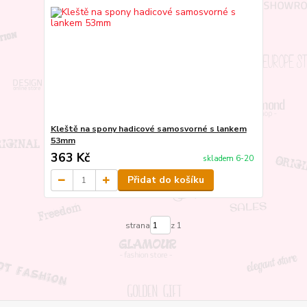
Kleště na spony hadicové samosvorné s lankem
53mm
363 Kč
skladem 6-20
Přidat do košíku
strana
z 1