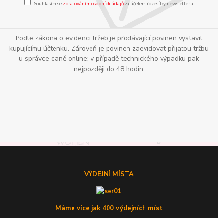
Souhlasím se
zpracováním osobních údajů
za účelem rozesílky newsletteru.
Podle zákona o evidenci tržeb je prodávající povinen vystavit
kupujícímu účtenku. Zároveň je povinen zaevidovat přijatou tržbu
u správce daně online; v případě technického výpadku pak
nejpozději do 48 hodin.
VÝDEJNÍ MÍSTA
Máme více jak 400 výdejních míst