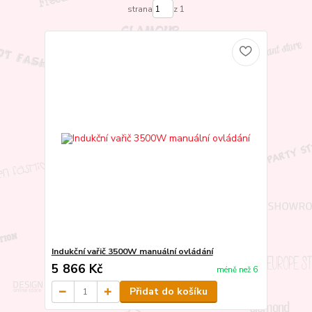
strana
z 1
Indukční vařič 3500W manuální ovládání
5 866 Kč
méně než 6
Přidat do košíku