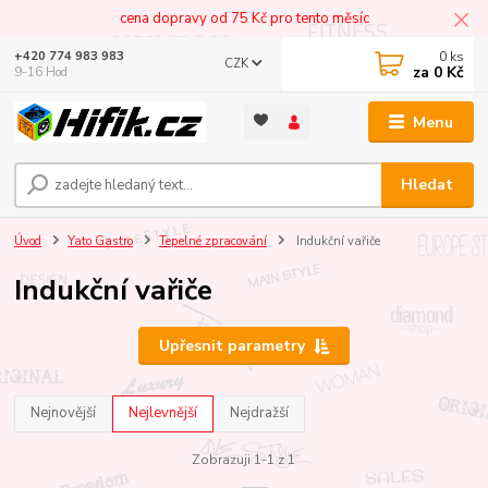
cena dopravy od 75 Kč pro tento měsíc
0
ks
+420 774 983 983
CZK
za
0 Kč
9-16 Hod
Menu
Hledat
Úvod
Yato Gastro
Tepelné zpracování
Indukční vařiče
Indukční vařiče
Upřesnit parametry
Nejnovější
Nejlevnější
Nejdražší
Zobrazuji 1-1 z 1