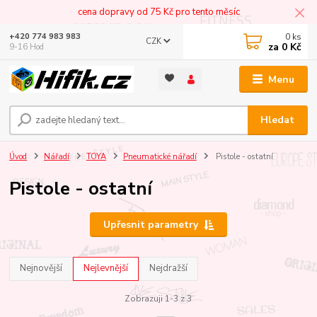
cena dopravy od 75 Kč pro tento měsíc
0
ks
+420 774 983 983
CZK
za
0 Kč
9-16 Hod
Menu
Hledat
Úvod
Nářadí
TOYA
Pneumatické nářadí
Pistole - ostatní
Pistole - ostatní
Upřesnit parametry
Nejnovější
Nejlevnější
Nejdražší
Zobrazuji 1-3 z 3