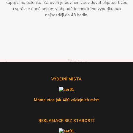
kupujícímu účtenku. Zároveň je povinen zaevidovat přijatou tržbu
u správce daně online; v případě technického výpadku pak
nejpozději do 48 hodin.
VÝDEJNÍ MÍSTA
Máme více jak 400 výdejních míst
REKLAMACE BEZ STAROSTÍ