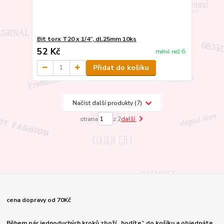
Bit torx T20 x 1/4”, dl.25mm 10ks
52 Kč
méně než 6
Přidat do košíku
Načíst další produkty (7)
strana
z 2
další
cena dopravy od 70Kč
Během pár jednoduchých kroků zboží „hodíte“ do košíku a objednáte.