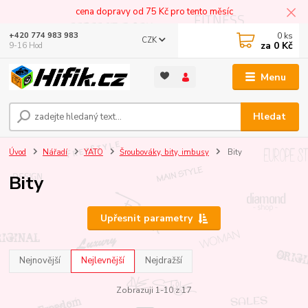
cena dopravy od 75 Kč pro tento měsíc
0
ks
+420 774 983 983
CZK
za
0 Kč
9-16 Hod
Menu
Hledat
Úvod
Nářadí
YATO
Šroubováky, bity, imbusy
Bity
Bity
Upřesnit parametry
Nejnovější
Nejlevnější
Nejdražší
Zobrazuji 1-10 z 17