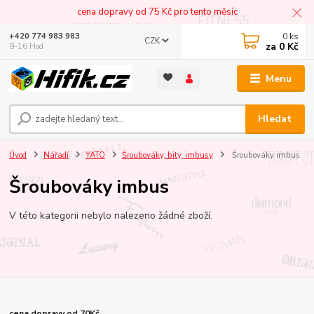
cena dopravy od 75 Kč pro tento měsíc
0
ks
+420 774 983 983
CZK
za
0 Kč
9-16 Hod
Menu
Hledat
Úvod
Nářadí
YATO
Šroubováky, bity, imbusy
Šroubováky imbus
Šroubováky imbus
V této kategorii nebylo nalezeno žádné zboží.
cena dopravy od 70Kč