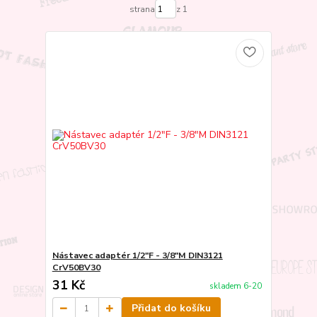
strana
z 1
Nástavec adaptér 1/2"F - 3/8"M DIN3121
CrV50BV30
31 Kč
skladem 6-20
Přidat do košíku