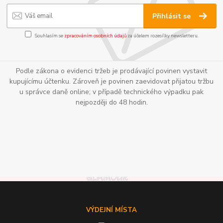
Přihlásit se
Souhlasím se
zpracováním osobních údajů
za účelem rozesílky newsletteru.
Podle zákona o evidenci tržeb je prodávající povinen vystavit
kupujícímu účtenku. Zároveň je povinen zaevidovat přijatou tržbu
u správce daně online; v případě technického výpadku pak
nejpozději do 48 hodin.
VÝDEJNÍ MÍSTA