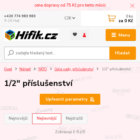
cena dopravy od 75 Kč pro tento měsíc
0
ks
+420 774 983 983
CZK
za
0 Kč
9-16 Hod
Menu
Hledat
Úvod
Nářadí
YATO
Gola sady, příslušenství
1/2" příslušenství
1/2" příslušenství
Upřesnit parametry
Nejnovější
Nejlevnější
Nejdražší
Zobrazuji 1-5 z 5