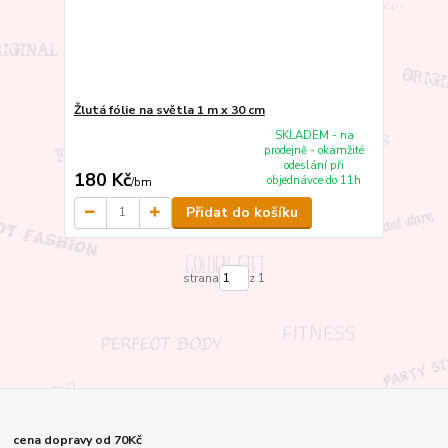
Žlutá fólie na světla 1 m x 30 cm
SKLADEM - na
prodejně - okamžité
odeslání při
180 Kč
objednávce do 11h
/
bm
Přidat do košíku
strana
z 1
cena dopravy od 70Kč