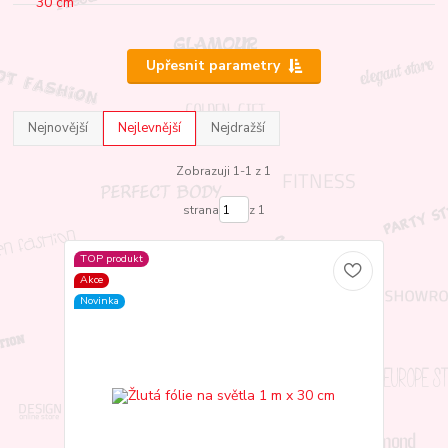
Upřesnit parametry
Nejnovější
Nejlevnější
Nejdražší
Zobrazuji 1-1 z 1
strana
z 1
TOP produkt
Akce
Novinka