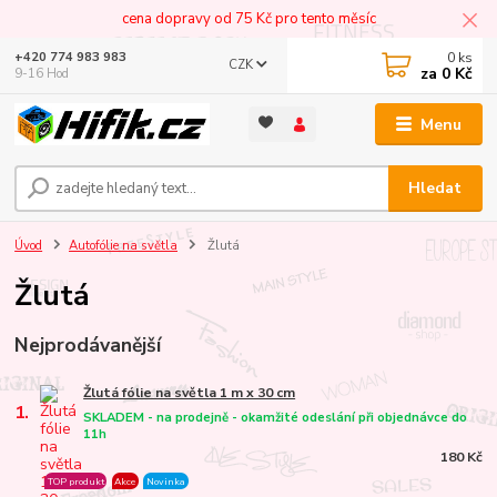
cena dopravy od 75 Kč pro tento měsíc
0
ks
+420 774 983 983
CZK
za
0 Kč
9-16 Hod
Menu
Hledat
Úvod
Autofólie na světla
Žlutá
Žlutá
Nejprodávanější
Žlutá fólie na světla 1 m x 30 cm
1.
SKLADEM - na prodejně - okamžité odeslání při objednávce do
11h
180 Kč
TOP produkt
Akce
Novinka