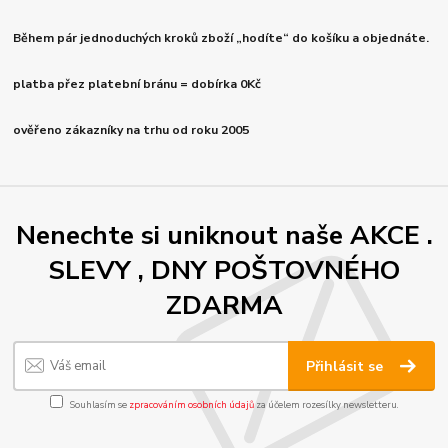
Během pár jednoduchých kroků zboží „hodíte“ do košíku a objednáte.
platba přez platební bránu = dobírka 0Kč
ověřeno zákazníky na trhu od roku 2005
Nenechte si uniknout naše AKCE .
SLEVY , DNY POŠTOVNÉHO
ZDARMA
Přihlásit se
Souhlasím se
zpracováním osobních údajů
za účelem rozesílky newsletteru.