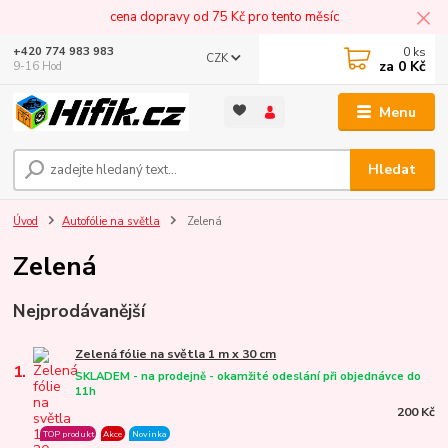
cena dopravy od 75 Kč pro tento měsíc
0
ks
+420 774 983 983
CZK
za
0 Kč
9-16 Hod
Menu
Hledat
Úvod
Autofólie na světla
Zelená
Zelená
Nejprodávanější
Zelená fólie na světla 1 m x 30 cm
1.
SKLADEM - na prodejně - okamžité odeslání při objednávce do
11h
200 Kč
TOP produkt
Akce
Novinka