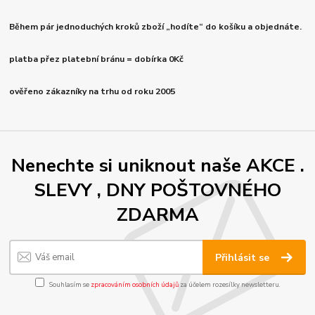
Během pár jednoduchých kroků zboží „hodíte“ do košíku a objednáte.
platba přez platební bránu = dobírka 0Kč
ověřeno zákazníky na trhu od roku 2005
Nenechte si uniknout naše AKCE .
SLEVY , DNY POŠTOVNÉHO
ZDARMA
Přihlásit se
Souhlasím se
zpracováním osobních údajů
za účelem rozesílky newsletteru.