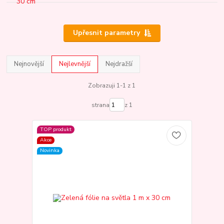
Upřesnit parametry
Nejnovější
Nejlevnější
Nejdražší
Zobrazuji 1-1 z 1
strana
z 1
TOP produkt
Akce
Novinka