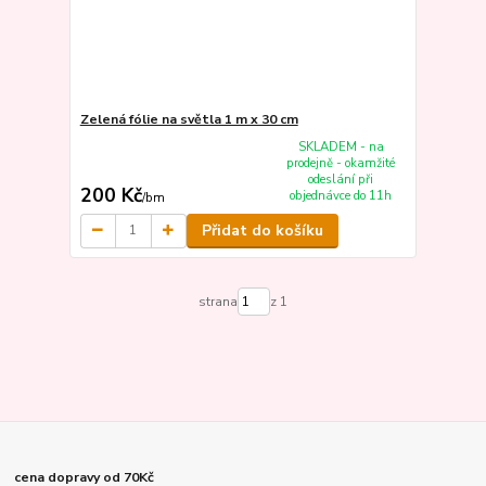
Zelená fólie na světla 1 m x 30 cm
SKLADEM - na
prodejně - okamžité
odeslání při
200 Kč
objednávce do 11h
/
bm
Přidat do košíku
strana
z 1
cena dopravy od 70Kč