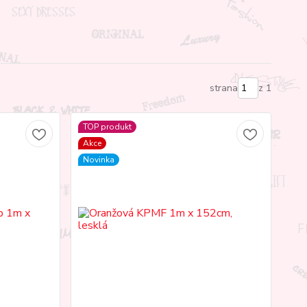
strana
z 1
TOP produkt
Akce
Novinka