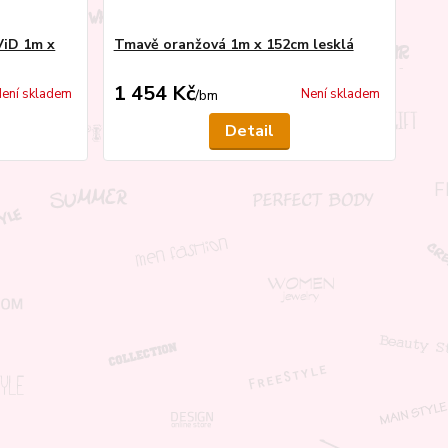
ViD 1m x
Tmavě oranžová 1m x 152cm lesklá
1 454 Kč
ení skladem
Není skladem
/
bm
Detail