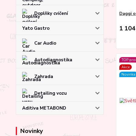
Doplňky cvičení
Daggi o
1 104
Yato Gastro
Car Audio
Autodiagnostika
TOP pro
Akce
Novinka
Zahrada
Detailing vozu
Aditiva METABOND
Novinky