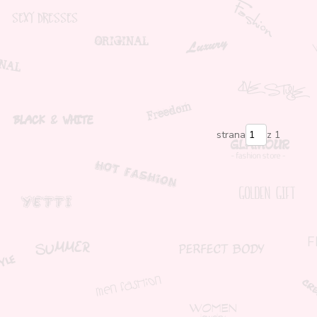
strana
z 1