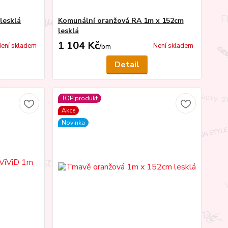
lesklá
Komunální oranžová RA 1m x 152cm
lesklá
1 104 Kč
ení skladem
Není skladem
/
bm
Detail
TOP produkt
Akce
Novinka