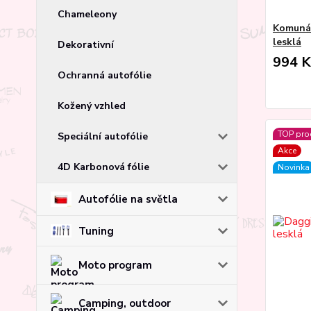
Chameleony
Komunál
lesklá
Dekorativní
994 K
Ochranná autofólie
Kožený vzhled
TOP pro
Speciální autofólie
Akce
4D Karbonová fólie
Novinka
Autofólie na světla
Tuning
Moto program
Camping, outdoor