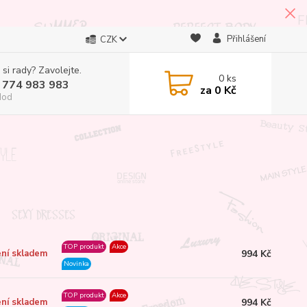
Přihlášení
CZK
 si rady? Zavolejte.
0
ks
 774 983 983
za
0 Kč
Hod
TOP produkt
Akce
994 Kč
ní skladem
Novinka
TOP produkt
Akce
994 Kč
ní skladem