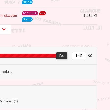
Novinka
TOP produkt
Akce
1 454 Kč
ní skladem
Novinka
Do
Kč
produkt
iD vinyl
(1)