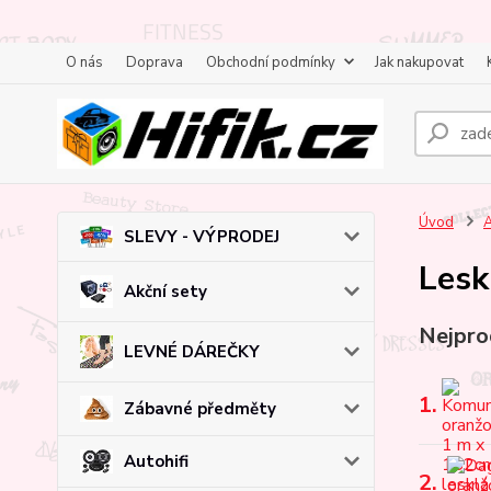
O nás
Doprava
Obchodní podmínky
Jak nakupovat
Úvod
A
SLEVY - VÝPRODEJ
Lesk
Akční sety
Nejpro
LEVNÉ DÁREČKY
1.
Zábavné předměty
Autohifi
2.