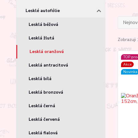
Lesklé autofólie
Nejnově
Lesklá béžová
Lesklá žlutá
Zobrazuji 
Lesklá oranžová
TOP pro
Akce
Lesklá antracitová
Novinka
Lesklá bílá
Lesklá bronzová
Lesklá černá
Lesklá červená
Lesklá fialová