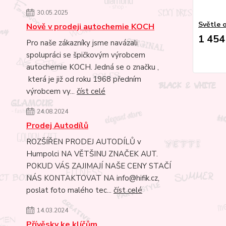
30.05.2025
Světle 
Nově v prodeji autochemie KOCH
1 454
Pro naše zákazníky jsme navázali
spolupráci se špičkovým výrobcem
autochemie KOCH. Jedná se o značku ,
která je již od roku 1968 předním
výrobcem vy...
číst celé
24.08.2024
Prodej Autodílů
ROZŠÍŘEN PRODEJ AUTODÍLŮ v
Humpolci NA VĚTŠINU ZNAČEK AUT.
POKUD VÁS ZAJIMAJÍ NAŠE CENY STAČÍ
NÁS KONTAKTOVAT NA info@hifik.cz,
poslat foto malého tec...
číst celé
14.03.2024
Přívěsky ke klíčům