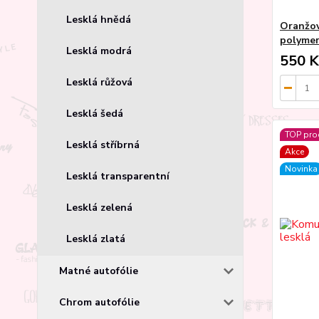
Lesklá hnědá
Oranžov
polyme
Lesklá modrá
550 K
Lesklá růžová
Lesklá šedá
TOP pro
Lesklá stříbrná
Akce
Novinka
Lesklá transparentní
Lesklá zelená
Lesklá zlatá
Matné autofólie
Chrom autofólie