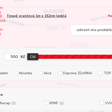
Tmavě oranžová 1m x 152cm lesklá
Ne
zobrazit více produktů
Kč
Od
adem
Novinka
Akce
Doprava ZDARMA
TOP 
ce
fiwrap
(2)
KPMF
(1)
VViV