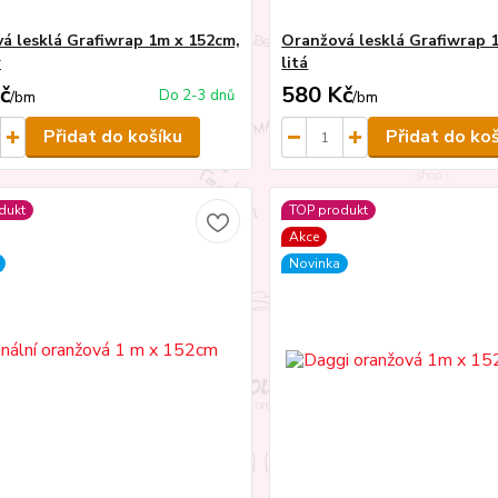
á lesklá Grafiwrap 1m x 152cm,
Oranžová lesklá Grafiwrap 
r
litá
č
580 Kč
Do 2-3 dnů
/
bm
/
bm
Přidat do košíku
Přidat do ko
dukt
TOP produkt
Akce
Novinka