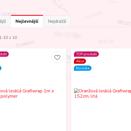
jší
Nejlevnější
Nejdražší
1-10 z 10
dukt
TOP produkt
Akce
Novinka