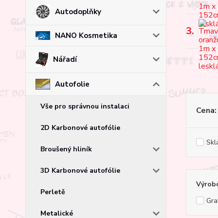
Autodoplňky
3.
NANO Kosmetika
Nářadí
Autofolie
Vše pro správnou instalaci
Cena:
2D Karbonové autofólie
Skl
Broušený hliník
3D Karbonové autofólie
Výrob
Perletě
Gra
Metalické