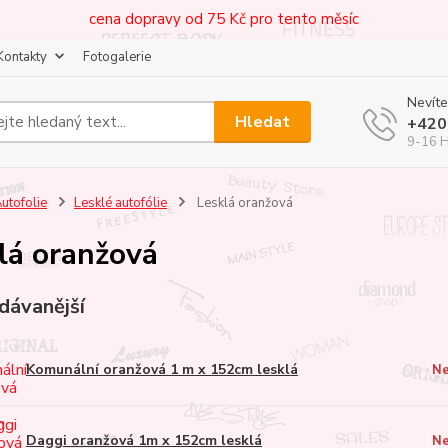
cena dopravy od 75 Kč pro tento měsíc
Kontakty
Fotogalerie
Nevíte
Hledat
+420
9-16 
utofolie
Lesklé autofólie
Lesklá oranžová
lá oranžová
dávanější
Komunální oranžová 1 m x 152cm lesklá
Ne
Daggi oranžová 1m x 152cm lesklá
Ne