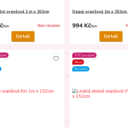
ní oranžová 1 m x 152cm
Daggi oranžová 1m x 152cm 
č
994 Kč
Není skladem
N
/
bm
/
bm
Detail
Detail
dukt
TOP produkt
Akce
Novinka