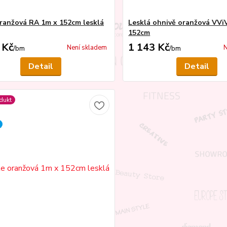
ranžová RA 1m x 152cm lesklá
Lesklá ohnivě oranžová VVi
152cm
 Kč
1 143 Kč
Není skladem
N
/
bm
/
bm
Detail
Detail
dukt