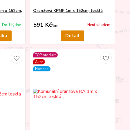
1m x 152cm,
Oranžová KPMF 1m x 152cm, lesklá
591 Kč
Do 1 týdne
Není skladem
/
bm
šíku
Detail
TOP produkt
Akce
Novinka