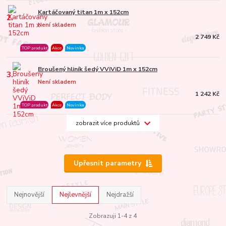
Kartáčovaný titan 1m x 152cm
2.
Není skladem
2 749 Kč
TOP produkt
Akce
Novinka
Broušený hliník šedý VViViD 1m x 152cm
3.
Není skladem
1 242 Kč
TOP produkt
Akce
Novinka
zobrazit více produktů
Upřesnit parametry
Nejnovější
Nejlevnější
Nejdražší
Zobrazuji 1-4 z 4