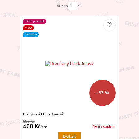
strana
z 1
TOP produkt
Akce
Novinka
- 33 %
Broušený hliník tmavý
599 Kč
400 Kč
Není skladem
/
bm
Detail