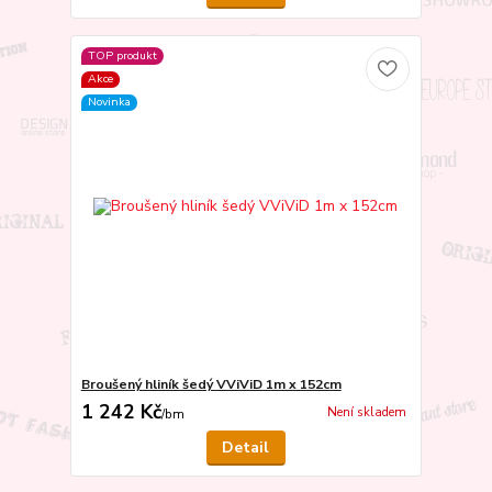
TOP produkt
Akce
Novinka
Broušený hliník šedý VViViD 1m x 152cm
1 242 Kč
Není skladem
/
bm
Detail