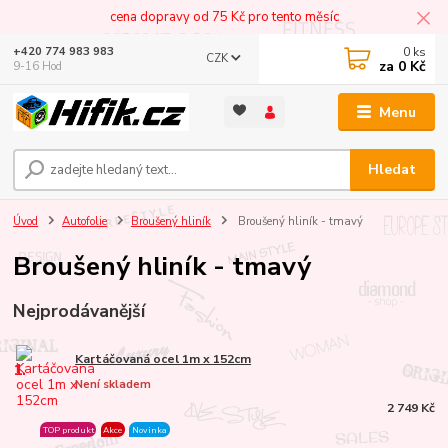
cena dopravy od 75 Kč pro tento měsíc
0
ks
+420 774 983 983
CZK
za
0 Kč
9-16 Hod
Menu
Hledat
Úvod
Autofolie
Broušený hliník
Broušený hliník - tmavý
Broušený hliník - tmavý
Nejprodávanější
Kartáčovaná ocel 1m x 152cm
1.
Není skladem
2 749 Kč
TOP produkt
Akce
Novinka