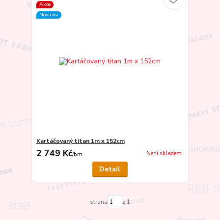
Akce
Novinka
Kartáčovaný titan 1m x 152cm
2 749 Kč
Není skladem
/
bm
Detail
strana
z 1