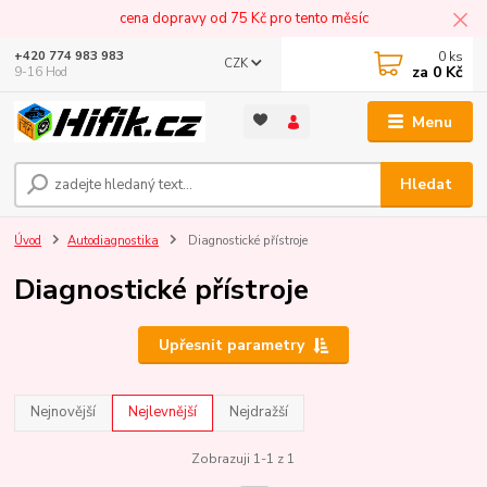
cena dopravy od 75 Kč pro tento měsíc
0
ks
+420 774 983 983
CZK
za
0 Kč
9-16 Hod
Menu
Hledat
Úvod
Autodiagnostika
Diagnostické přístroje
Diagnostické přístroje
Upřesnit parametry
Nejnovější
Nejlevnější
Nejdražší
Zobrazuji 1-1 z 1