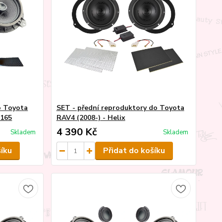
o Toyota
SET - přední reproduktory do Toyota
 165
RAV4 (2008-) - Helix
4 390 Kč
Skladem
Skladem
šíku
Přidat do košíku