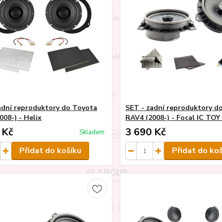
adní reproduktory do Toyota
SET - zadní reproduktory d
008-) - Helix
RAV4 (2008-) - Focal IC TOY
 Kč
3 690 Kč
Skladem
Přidat do košíku
Přidat do ko