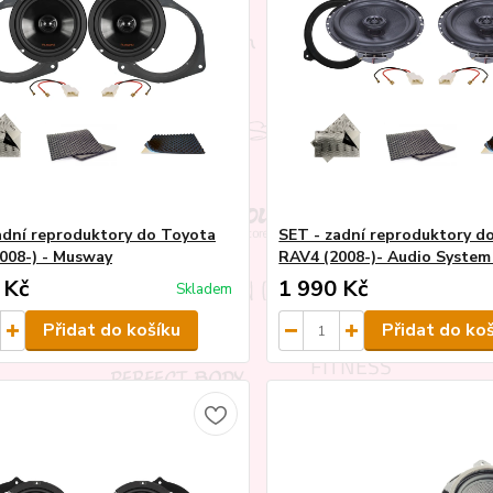
adní reproduktory do Toyota
SET - zadní reproduktory d
008-) - Musway
RAV4 (2008-)- Audio Syste
 Kč
1 990 Kč
Skladem
Přidat do košíku
Přidat do ko