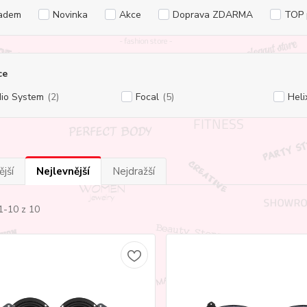
adem
Novinka
Akce
Doprava ZDARMA
TOP 
ce
io System
(2)
Focal
(5)
Heli
jší
Nejlevnější
Nejdražší
1-10 z 10