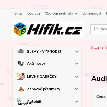
O nás
Doprava
Obchodní podmínky
Jak nakupovat
Úvod
A
SLEVY - VÝPRODEJ
Akční sety
Audi
LEVNÉ DÁREČKY
Zábavné předměty
Cena:
Autohifi