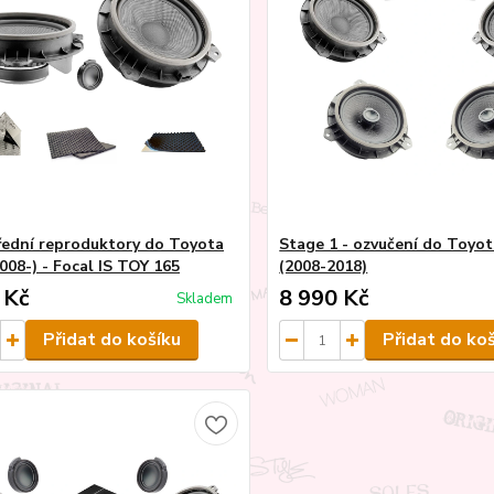
řední reproduktory do Toyota
Stage 1 - ozvučení do Toyo
008-) - Focal IS TOY 165
(2008-2018)
 Kč
8 990 Kč
Skladem
Přidat do košíku
Přidat do ko