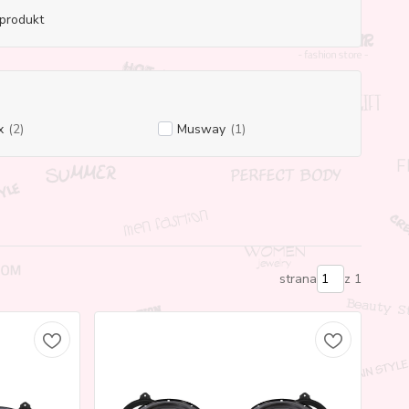
produkt
x
(2)
Musway
(1)
strana
z 1