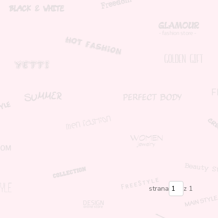
strana
z 1