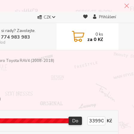
Přihlášení
CZK
 si rady? Zavolejte.
0
ks
 774 983 983
za
0 Kč
Hod
pro Toyota RAV4 (2008-2018)
)
Do
Kč