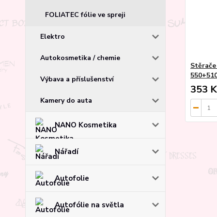
FOLIATEC fólie ve spreji
Elektro
Autokosmetika / chemie
Stěrače
550+51
Výbava a příslušenství
353 K
Kamery do auta
NANO Kosmetika
Nářadí
Autofolie
Autofólie na světla