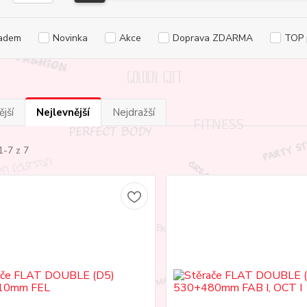
adem
Novinka
Akce
Doprava ZDARMA
TOP 
jší
Nejlevnější
Nejdražší
1-7 z 7