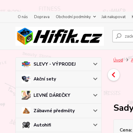
O nás
Doprava
Obchodní podmínky
Jak nakupovat
Úvod
A
SLEVY - VÝPRODEJ
Akční sety
LEVNÉ DÁREČKY
Sady
Zábavné předměty
Autohifi
Cena: