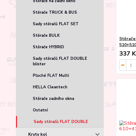
Stěrače na zadní okno
Stěrače TRUCK & BUS
Sady stěračů FLAT SET
Stěrače BULK
Stěrače
510+51
Stěrače HYBRID
337 K
Sady stěračů FLAT DOUBLE
blister
Ploché FLAT Multi
HELLA Cleantech
Stěrače zadního okna
Ostatní
Sady stěračů FLAT DOUBLE
Kryty kol