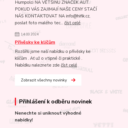
Humpolci NA VĚTŠINU ZNAČEK AUT.
POKUD VÁS ZAJIMAJÍ NAŠE CENY STAČÍ
NÁS KONTAKTOVAT NA info@hifik.cz,
poslat foto malého tec...
číst celé
14.03.2024
Přívěsky ke klíčům
Rozšířili jsme naší nabídku o přívěsky ke
klíčům . Ať už o vtipné či praktické .
Nabídku naleznete zde
číst celé
Zobrazit všechny novinky
Přihlášení k odběru novinek
Nenechte si uniknout výhodné
nabídky!