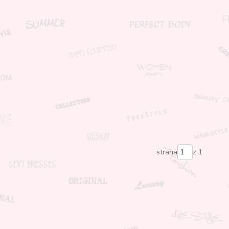
strana
z 1