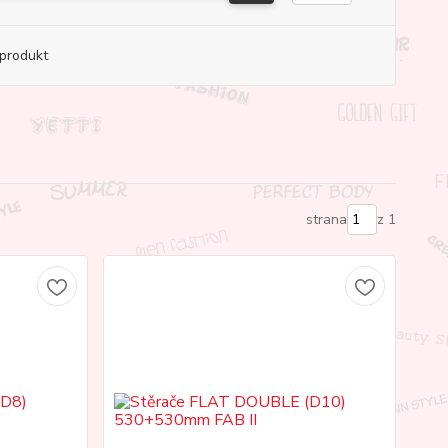
produkt
strana
z 1