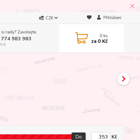
Přihlášení
CZK
 si rady? Zavolejte.
0
ks
 774 983 983
za
0 Kč
Hod
Do
Kč