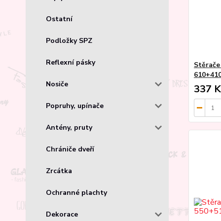
Ostatní
Podložky SPZ
Reflexní pásky
Stěrače
610+41
Nosiče
337 K
Popruhy, upínače
Antény, pruty
Chrániče dveří
Zrcátka
Ochranné plachty
Dekorace