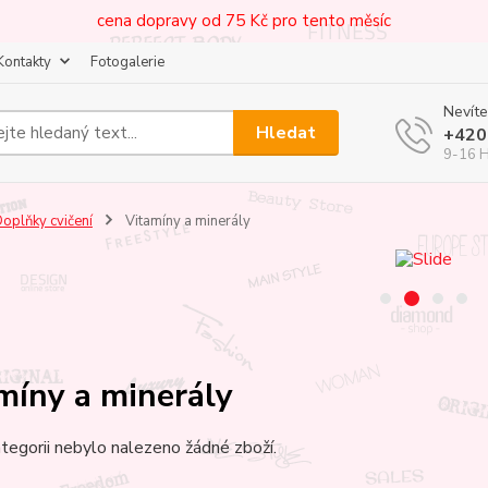
cena dopravy od 75 Kč pro tento měsíc
Kontakty
Fotogalerie
Nevíte
Hledat
+420
9-16 
oplňky cvičení
Vitamíny a minerály
míny a minerály
tegorii nebylo nalezeno žádné zboží.