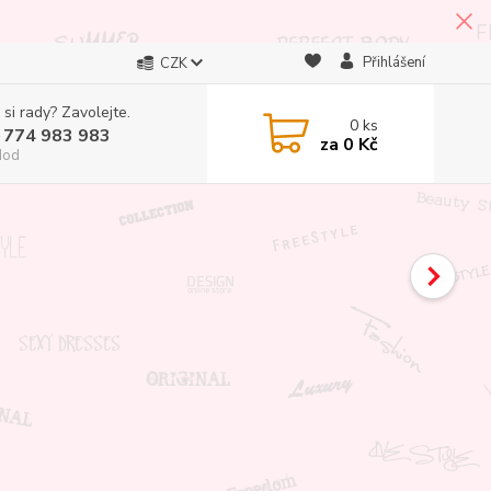
Přihlášení
CZK
 si rady? Zavolejte.
0
ks
 774 983 983
za
0 Kč
Hod