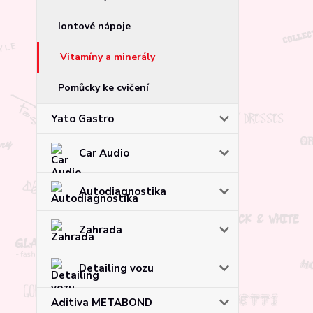
Iontové nápoje
Vitamíny a minerály
Pomůcky ke cvičení
Yato Gastro
Car Audio
Autodiagnostika
Zahrada
Detailing vozu
Aditiva METABOND