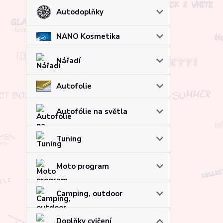
Autodoplňky
NANO Kosmetika
Nářadí
Autofolie
Autofólie na světla
Tuning
Moto program
Camping, outdoor
Doplňky cvičení