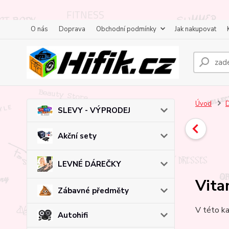
O nás
Doprava
Obchodní podmínky
Jak nakupovat
Úvod
D
SLEVY - VÝPRODEJ
Akční sety
LEVNÉ DÁREČKY
Vita
Zábavné předměty
V této ka
Autohifi