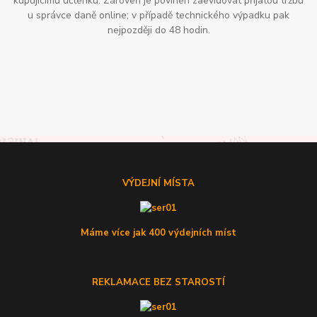
kupujícímu účtenku. Zároveň je povinen zaevidovat přijatou tržbu
u správce daně online; v případě technického výpadku pak
nejpozději do 48 hodin.
VÝDEJNÍ MÍSTA
Máme více jak 400 výdejních míst
REKLAMACE BEZ STAROSTÍ