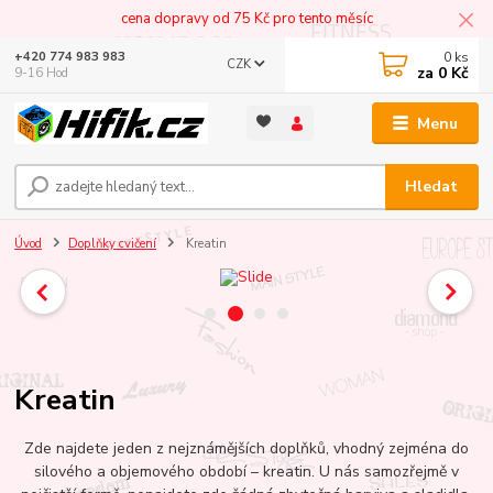
cena dopravy od 75 Kč pro tento měsíc
0
ks
+420 774 983 983
CZK
za
0 Kč
9-16 Hod
Menu
Hledat
Úvod
Doplňky cvičení
Kreatin
Kreatin
Zde najdete jeden z nejznámějších doplňků, vhodný zejména do
silového a objemového období – kreatin. U nás samozřejmě v