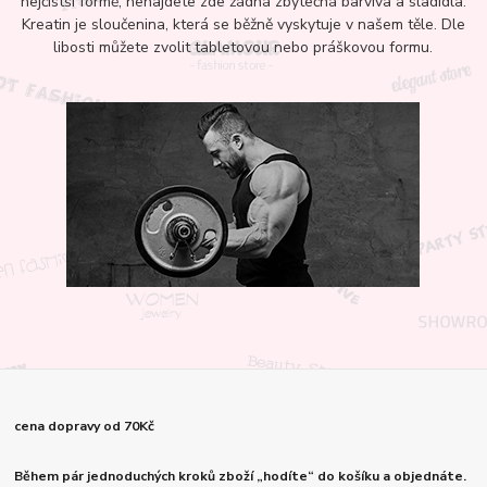
nejčistší formě, nenajdete zde žádná zbytečná barviva a sladidla.
Kreatin je sloučenina, která se běžně vyskytuje v našem těle. Dle
libosti můžete zvolit tabletovou nebo práškovou formu.
cena dopravy od 70Kč
Během pár jednoduchých kroků zboží „hodíte“ do košíku a objednáte.