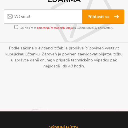
Přihlásit se
Souhlasím se
zpracováním osobních údajů
za účelem rozesílky newsletteru.
Podle zákona o evidenci tržeb je prodávající povinen vystavit
kupujícímu účtenku. Zároveň je povinen zaevidovat přijatou tržbu
u správce daně online; v případě technického výpadku pak
nejpozději do 48 hodin.
VÝDEJNÍ MÍSTA