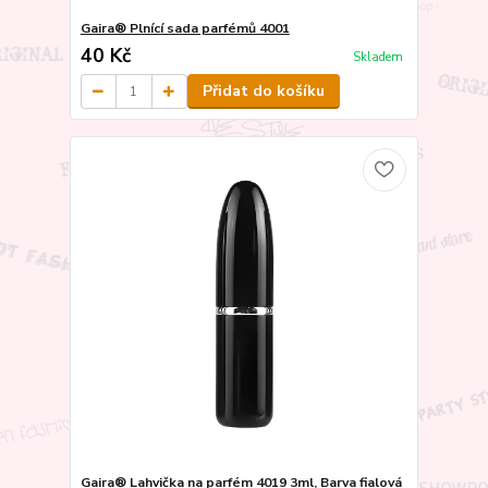
Gaira® Plnící sada parfémů 4001
40 Kč
Skladem
Přidat do košíku
Gaira® Lahvička na parfém 4019 3ml, Barva fialová