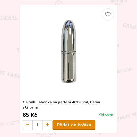
Gaira® Lahvička na parfém 4019 3ml, Barva
stříbrná
65 Kč
Skladem
Přidat do košíku