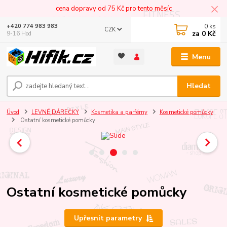
cena dopravy od 75 Kč pro tento měsíc
0
ks
+420 774 983 983
CZK
za
0 Kč
9-16 Hod
Menu
Hledat
Úvod
LEVNÉ DÁREČKY
Kosmetika a parfémy
Kosmetické pomůcky
Ostatní kosmetické pomůcky
Ostatní kosmetické pomůcky
Upřesnit parametry