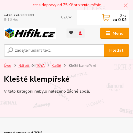
cena dopravy od 75 Kč pro tento měsíc
0
ks
+420 774 983 983
CZK
za
0 Kč
9-16 Hod
Menu
Hledat
Úvod
Nářadí
TOYA
Kleště
Kleště klempířské
Kleště klempířské
V této kategorii nebylo nalezeno žádné zboží.
cena dopravy od 70Kč