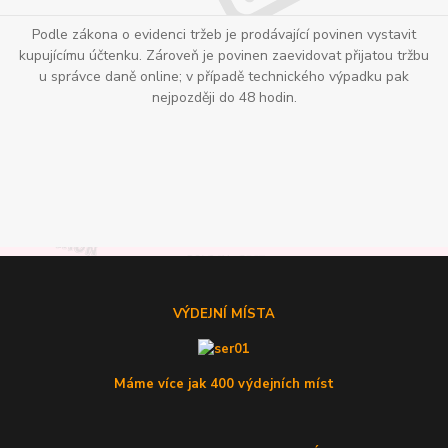
Podle zákona o evidenci tržeb je prodávající povinen vystavit
kupujícímu účtenku. Zároveň je povinen zaevidovat přijatou tržbu
u správce daně online; v případě technického výpadku pak
nejpozději do 48 hodin.
VÝDEJNÍ MÍSTA
Máme více jak 400 výdejních míst