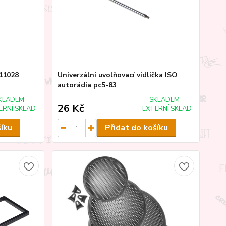
 11028
Univerzální uvolňovací vidlička ISO
autorádia pc5-83
KLADEM -
SKLADEM -
26 Kč
ERNÍ SKLAD
EXTERNÍ SKLAD
šíku
Přidat do košíku