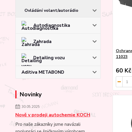
Ovládání volant/autorádio
Autodiagnostika
Zahrada
Ochrann
11023
Detailing vozu
60 Kč
Aditiva METABOND
Novinky
30.05.2025
Nově v prodeji autochemie KOCH
Pro naše zákazníky jsme navázali
spolupráci se špičkovým výrobcem