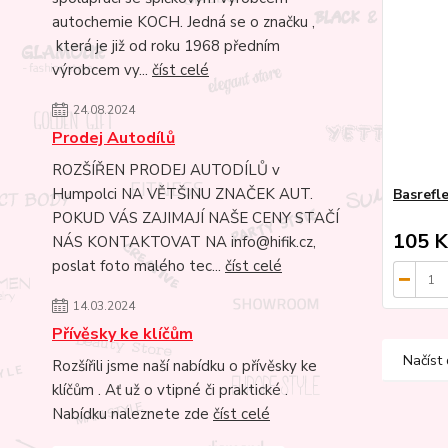
autochemie KOCH. Jedná se o značku ,
která je již od roku 1968 předním
výrobcem vy...
číst celé
24.08.2024
Prodej Autodílů
ROZŠÍŘEN PRODEJ AUTODÍLŮ v
Humpolci NA VĚTŠINU ZNAČEK AUT.
Basrefl
POKUD VÁS ZAJIMAJÍ NAŠE CENY STAČÍ
105 K
NÁS KONTAKTOVAT NA info@hifik.cz,
poslat foto malého tec...
číst celé
14.03.2024
Přívěsky ke klíčům
Načíst 
Rozšířili jsme naší nabídku o přívěsky ke
klíčům . Ať už o vtipné či praktické .
Nabídku naleznete zde
číst celé