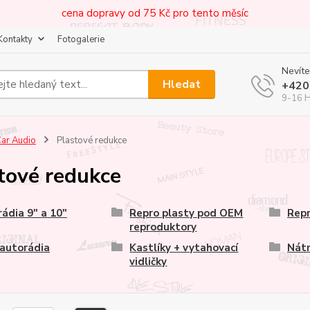
cena dopravy od 75 Kč pro tento měsíc
Kontakty
Fotogalerie
Nevíte
Hledat
+420
9-16 
ar Audio
Plastové redukce
tové redukce
ádia 9" a 10"
Repro plasty pod OEM
Repr
reproduktory
autorádia
Kastlíky + vytahovací
Nátr
vidličky