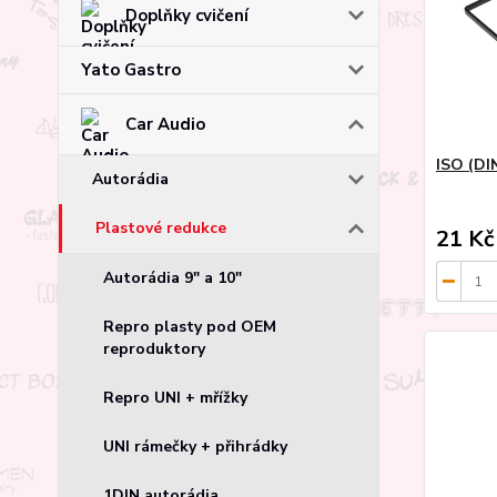
Doplňky cvičení
Yato Gastro
Car Audio
ISO (DI
Autorádia
Plastové redukce
21 Kč
Autorádia 9" a 10"
Repro plasty pod OEM
reproduktory
Repro UNI + mřížky
UNI rámečky + přihrádky
1DIN autorádia