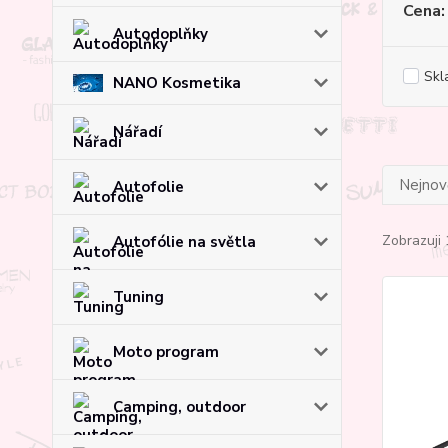
Cena:
Autodoplňky
Skl
NANO Kosmetika
Nářadí
Nejnově
Autofolie
Zobrazuji 
Autofólie na světla
Tuning
Moto program
Camping, outdoor