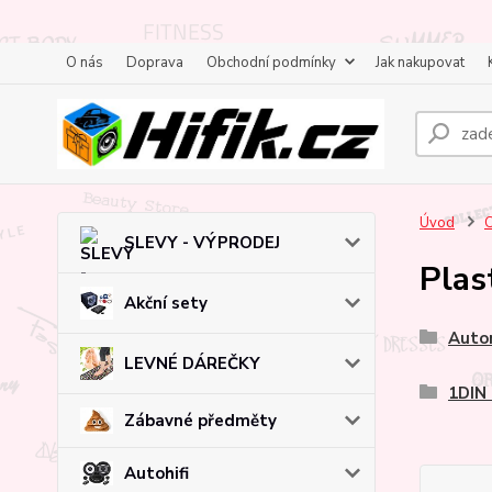
O nás
Doprava
Obchodní podmínky
Jak nakupovat
Úvod
C
SLEVY - VÝPRODEJ
Plas
Akční sety
Autor
LEVNÉ DÁREČKY
1DIN 
Zábavné předměty
Autohifi