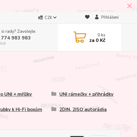
Přihlášení
CZK
 si rady? Zavolejte.
0
ks
 774 983 983
za
0 Kč
Hod
o UNI + mřížky
UNI rámečky + přihrádky
ubky k Hi-Fi boxům
2DIN, 2ISO autorádia