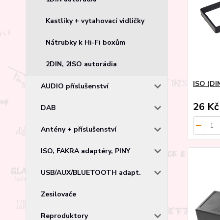
Kastlíky + vytahovací vidličky
Nátrubky k Hi-Fi boxům
2DIN, 2ISO autorádia
ISO (DI
AUDIO příslušenství
26 Kč
DAB
Antény + příslušenství
ISO, FAKRA adaptéry, PINY
USB/AUX/BLUETOOTH adapt.
Zesilovače
Reproduktory