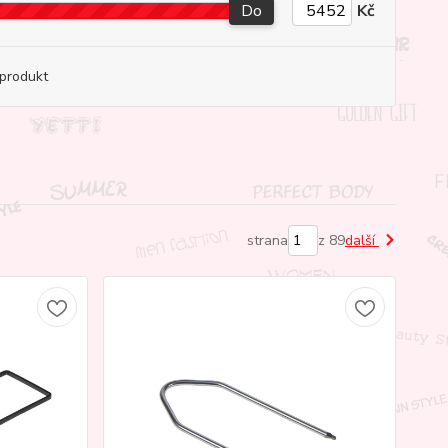
Do
Kč
produkt
strana
z 89
další