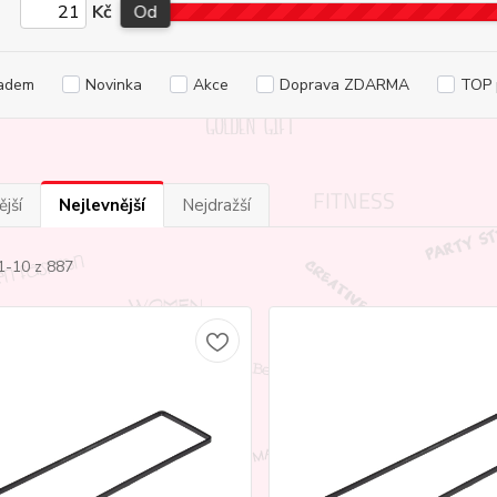
Kč
Od
adem
Novinka
Akce
Doprava ZDARMA
TOP 
jší
Nejlevnější
Nejdražší
1-10 z 887