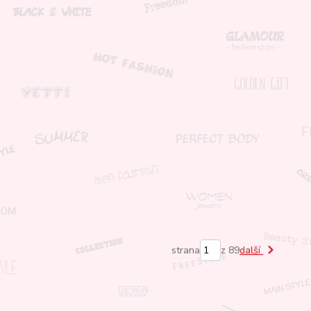
strana
z 89
další