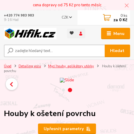
cena dopravy od 75 Kč pro tento měsíc
0
ks
+420 774 983 983
CZK
za
0 Kč
9-16 Hod
Menu
Hledat
Úvod
Detailing vozu
Mycí houby, aplikátory utěrky
Houby k ošetení
povrchu
Houby k ošetení povrchu
Upřesnit parametry