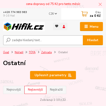
cena dopravy od 75 Kč pro tento měsíc
0
ks
+420 774 983 983
CZK
za
0 Kč
9-16 Hod
Menu
Hledat
Úvod
Nářadí
TOYA
Zahrada
Ostatní
Ostatní
Upřesnit parametry
Nejnovější
Nejlevnější
Nejdražší
Zobrazuji 1-10 z 22