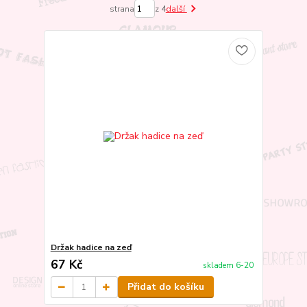
strana
z 4
další
Držak hadice na zeď
67 Kč
skladem 6-20
Přidat do košíku