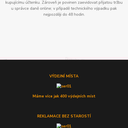
kupujícímu účtenku. Zároveň je povinen zaevidovat přijatou tržbu
u správce daně online; v případě technického výpadku pak
nejpozději do 48 hodin.
VÝDEJNÍ MÍSTA
Máme více jak 400 výdejních míst
REKLAMACE BEZ STAROSTÍ