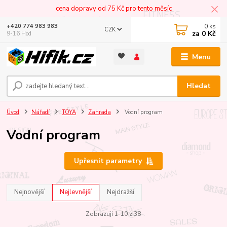
cena dopravy od 75 Kč pro tento měsíc
0
ks
+420 774 983 983
CZK
za
0 Kč
9-16 Hod
Menu
Hledat
Úvod
Nářadí
TOYA
Zahrada
Vodní program
Vodní program
Upřesnit parametry
Nejnovější
Nejlevnější
Nejdražší
Zobrazuji 1-10 z 38