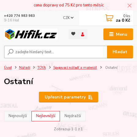
cena dopravy od 75 Kč pro tento měsíc
0
ks
+420 774 983 983
CZK
za
0 Kč
9-16 Hod
Menu
Hledat
Úvod
Nářadí
TOYA
Spojovací nářadí a materiál
Ostatní
Ostatní
Upřesnit parametry
Nejnovější
Nejlevnější
Nejdražší
Zobrazuji 1-1 z 1