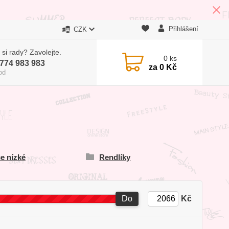
Přihlášení
CZK
 si rady? Zavolejte.
0
ks
774 983 983
za
0 Kč
od
e nízké
Rendlíky
Do
Kč