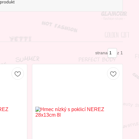
produkt
strana
z 1