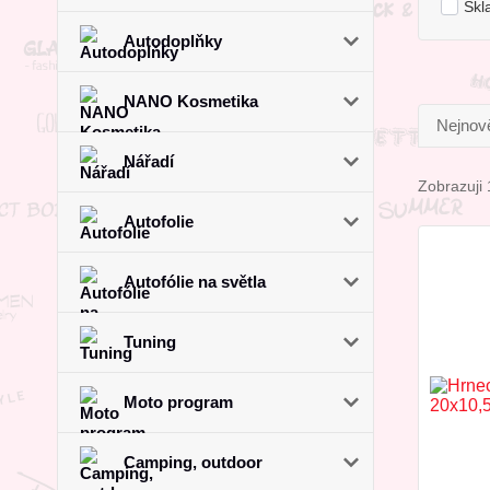
Skl
Autodoplňky
NANO Kosmetika
Nejnově
Nářadí
Zobrazuji 
Autofolie
Autofólie na světla
Tuning
Moto program
Camping, outdoor