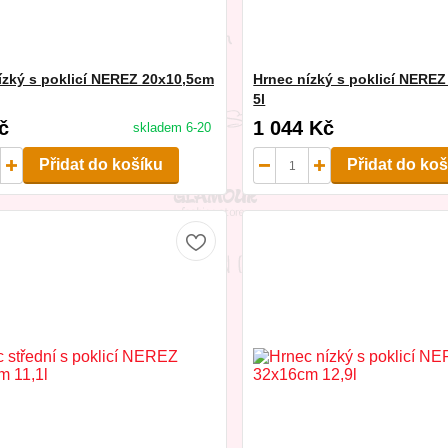
ízký s poklicí NEREZ 20x10,5cm
Hrnec nízký s poklicí NERE
5l
č
1 044 Kč
skladem 6-20
Přidat do košíku
Přidat do ko