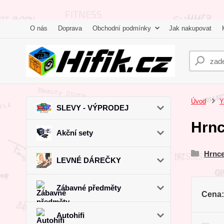
O nás
Doprava
Obchodní podmínky
Jak nakupovat
Úvod
Y
SLEVY - VÝPRODEJ
Hrn
Akční sety
Hrnce
LEVNÉ DÁREČKY
Zábavné předměty
Cena:
Autohifi