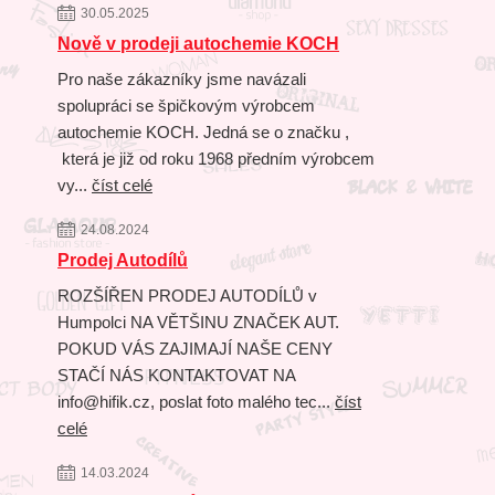
30.05.2025
Nově v prodeji autochemie KOCH
Pro naše zákazníky jsme navázali
spolupráci se špičkovým výrobcem
autochemie KOCH. Jedná se o značku ,
která je již od roku 1968 předním výrobcem
vy...
číst celé
24.08.2024
Prodej Autodílů
ROZŠÍŘEN PRODEJ AUTODÍLŮ v
Humpolci NA VĚTŠINU ZNAČEK AUT.
POKUD VÁS ZAJIMAJÍ NAŠE CENY
STAČÍ NÁS KONTAKTOVAT NA
info@hifik.cz, poslat foto malého tec...
číst
celé
14.03.2024