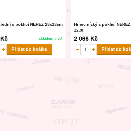
třední s poklicí NEREZ 28x18cm
Hrnec nízký s poklicí NERE
12,9l
 Kč
2 066 Kč
skladem 6-20
Přidat do košíku
Přidat do ko