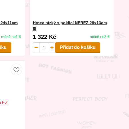
Z 24x11cm
Hrnec nízký s poklicí NEREZ 28x13cm
8l
1 322 Kč
méně než 6
méně než 6
šíku
Přidat do košíku