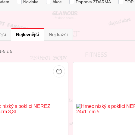
adem
Novinka
Akce
Doprava ZDARMA
TOP 
jší
Nejlevnější
Nejdražší
1-5 z 5