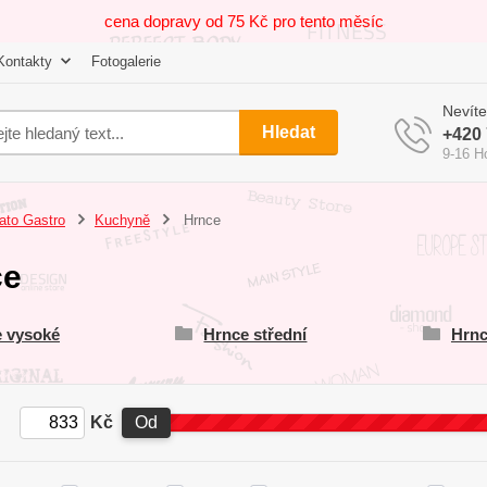
cena dopravy od 75 Kč pro tento měsíc
Kontakty
Fotogalerie
Nevíte
Hledat
+420 
9-16 H
ato Gastro
Kuchyně
Hrnce
ce
 vysoké
Hrnce střední
Hrnc
Kč
Od