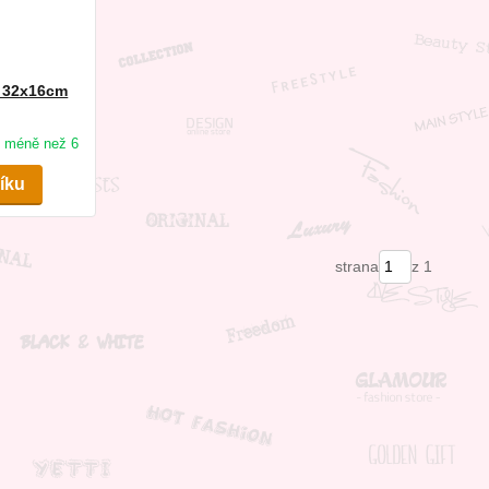
Z 32x16cm
méně než 6
šíku
strana
z 1