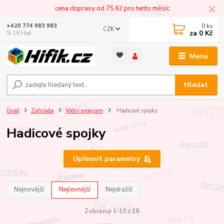
cena dopravy od 75 Kč pro tento měsíc
0
ks
+420 774 983 983
CZK
za
0 Kč
9-16 Hod
Menu
Hledat
Úvod
Zahrada
Vodní program
Hadicové spojky
Hadicové spojky
Upřesnit parametry
Nejnovější
Nejlevnější
Nejdražší
Zobrazuji 1-10 z 18