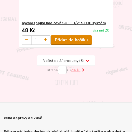
Rychlospojka hadicová SOFT 1/2" STOP systém
48 Kč
více než 20
Přidat do košíku
Načíst další produkty (8)
strana
z 2
další
cena dopravy od 70Kč
Během pár jednoduchých kroků zboží „hodíte“ do košíku a objednáte.