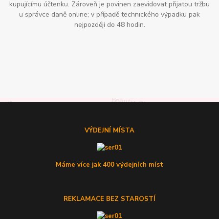
kupujícímu účtenku. Zároveň je povinen zaevidovat přijatou tržbu
u správce daně online; v případě technického výpadku pak
nejpozději do 48 hodin.
VÝDEJNÍ MÍSTA
Máme více jak 400 výdejních míst
REKLAMACE BEZ STAROSTÍ