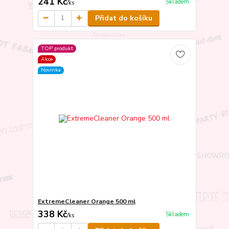
241 Kč
Skladem
/
ks
Přidat do košíku
TOP produkt
Akce
Novinka
ExtremeCleaner Orange 500 ml
338 Kč
Skladem
/
ks