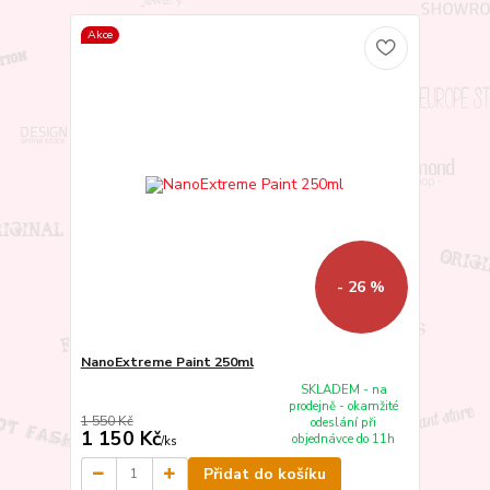
Akce
- 26 %
NanoExtreme Paint 250ml
SKLADEM - na
prodejně - okamžité
1 550 Kč
odeslání při
1 150 Kč
objednávce do 11h
/
ks
Přidat do košíku