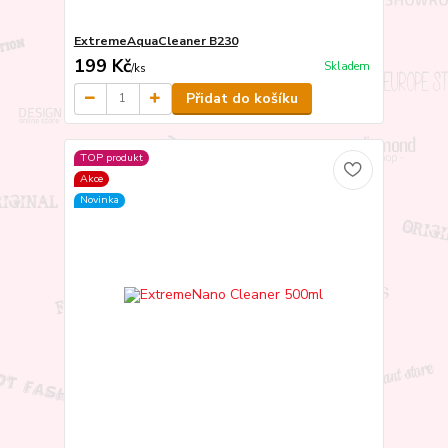
ExtremeAquaCleaner B230
199 Kč
Skladem
/
ks
Přidat do košíku
TOP produkt
Akce
Novinka