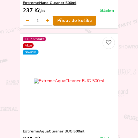
ExtremeNano Cleaner 500ml
237 Kč
Skladem
/
ks
Přidat do košíku
TOP produkt
Akce
Novinka
ExtremeAquaCleaner BUG 500ml