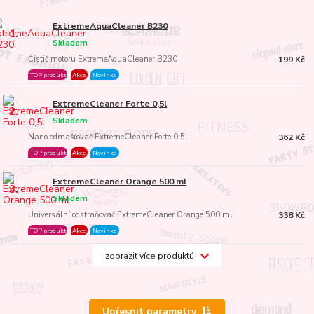
ExtremeAquaCleaner B230
1.
Skladem
Čistič motoru ExtremeAquaCleaner B230
199 Kč
TOP produkt
Akce
Novinka
ExtremeCleaner Forte 0,5l
2.
Skladem
Nano odmašťovač ExtremeCleaner Forte 0,5l
362 Kč
TOP produkt
Akce
Novinka
ExtremeCleaner Orange 500 ml
3.
Skladem
Universální odstraňovač ExtremeCleaner Orange 500 ml
338 Kč
TOP produkt
Akce
Novinka
zobrazit více produktů
Upřesnit parametry