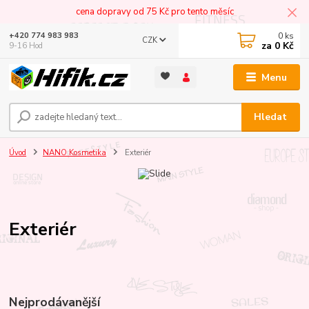
cena dopravy od 75 Kč pro tento měsíc
0
ks
+420 774 983 983
CZK
za
0 Kč
9-16 Hod
Menu
Hledat
Úvod
NANO Kosmetika
Exteriér
Exteriér
Nejprodávanější