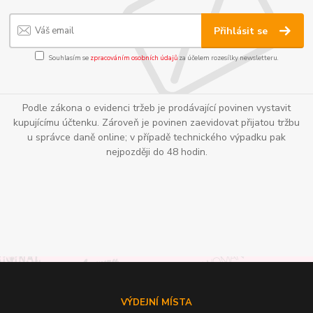
Přihlásit se
Souhlasím se
zpracováním osobních údajů
za účelem rozesílky newsletteru.
Podle zákona o evidenci tržeb je prodávající povinen vystavit
kupujícímu účtenku. Zároveň je povinen zaevidovat přijatou tržbu
u správce daně online; v případě technického výpadku pak
nejpozději do 48 hodin.
VÝDEJNÍ MÍSTA