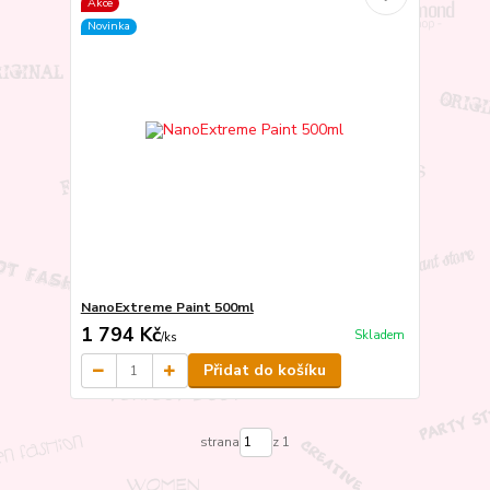
Akce
Novinka
NanoExtreme Paint 500ml
1 794 Kč
Skladem
/
ks
Přidat do košíku
strana
z 1