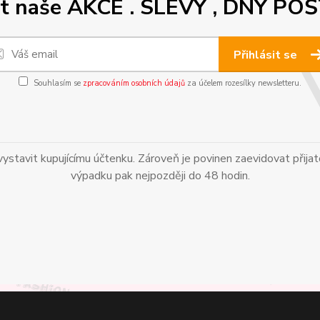
out naše AKCE . SLEVY , DNY
Přihlásit se
Souhlasím se
zpracováním osobních údajů
za účelem rozesílky newsletteru.
vystavit kupujícímu účtenku. Zároveň je povinen zaevidovat přija
výpadku pak nejpozději do 48 hodin.