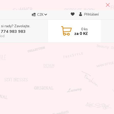
Přihlášení
CZK
 si rady? Zavolejte.
0
ks
 774 983 983
za
0 Kč
Hod