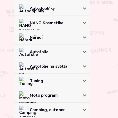
Autodoplňky
NANO Kosmetika
Nářadí
Autofolie
Autofólie na světla
Tuning
Moto program
Camping, outdoor