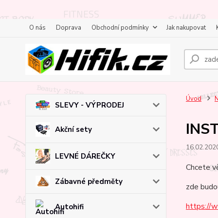
O nás
Doprava
Obchodní podmínky
Jak nakupovat
Úvod
N
SLEVY - VÝPRODEJ
INS
Akční sety
16.02.202
LEVNÉ DÁREČKY
Chcete vě
Zábavné předměty
zde budo
https://w
Autohifi