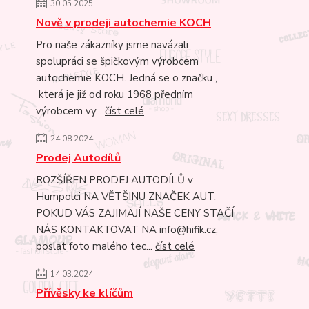
30.05.2025
Nově v prodeji autochemie KOCH
Pro naše zákazníky jsme navázali
spolupráci se špičkovým výrobcem
autochemie KOCH. Jedná se o značku ,
která je již od roku 1968 předním
výrobcem vy...
číst celé
24.08.2024
Prodej Autodílů
ROZŠÍŘEN PRODEJ AUTODÍLŮ v
Humpolci NA VĚTŠINU ZNAČEK AUT.
POKUD VÁS ZAJIMAJÍ NAŠE CENY STAČÍ
NÁS KONTAKTOVAT NA info@hifik.cz,
poslat foto malého tec...
číst celé
14.03.2024
Přívěsky ke klíčům