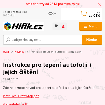
cena dopravy od 75 Kč pro tento měsíc
0
ks
+420 774 983 983
CZK
za
0 Kč
9-16 Hod
Menu
Hledat
Úvod
Novinky
Instrukce pro lepení autofolii + jejich čištění
Instrukce pro lepení autofolii +
jejich čištění
22.01.2017
Zde naleznete návod pro lepení autofolii a plus jejich údržbu
Instrukce_Grafiwrap.pdf
itni_autofolii.pdf